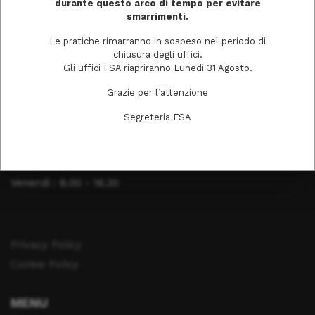
durante questo arco di tempo per evitare
smarrimenti.
Tel. 0372403511
Le pratiche rimarranno in sospeso nel periodo di
chiusura degli uffici.
Gli uffici FSA riapriranno Lunedì 31 Agosto.
ORARI DI APERTURA
Grazie per l’attenzione
Lunedì: 8.00 - 16.30
Segreteria FSA
Martedì : 8.00 - 16.30
Mercoledì : 8.00 - 16.30
Giovedì : 8.00 - 16.30
Venerdì : 8.00 - 16.30
Privacy Policy
Cookie Policy
MENU