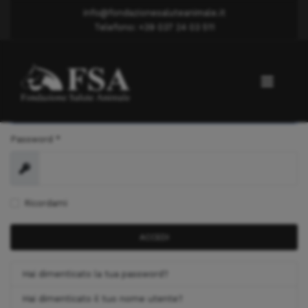
info@fondazionesaluteanimale.it
Telefono: +39 037 24 03 511
Nome utente
*
Password
*
Mostra
Ricordami
ACCEDI
Hai dimenticato la tua password?
Hai dimenticato il tuo nome utente?