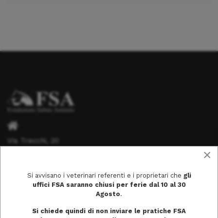
Via Trecchi, 20
×
26100 Cremona
Si avvisano i veterinari referenti e i proprietari che
gli
uffici FSA saranno chiusi per ferie dal 10 al 30
Agosto
.
info@fondazionesaluteanimale.it
Si chiede quindi di non inviare le pratiche FSA