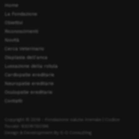
Home
La Fondazione
Obiettivi
Riconoscimenti
Novità
Cerca Veterinario
Displasia dell'anca
Lussazione della rotula
Cardiopatie ereditarie
Neuropatie ereditarie
Oculopatie ereditarie
Contatti
Copyright © 2019 - Fondazione salute Animale | Codice
fiscale: 93016760196
Design & Development By S-D Consulting