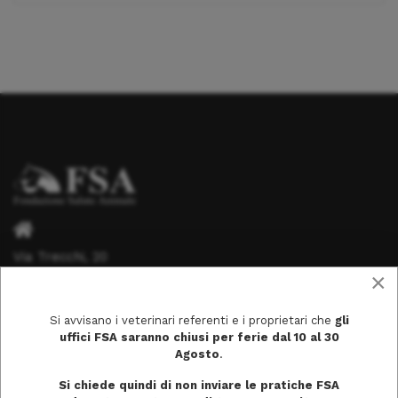
Via Trecchi, 20
×
26100 Cremona
Si avvisano i veterinari referenti e i proprietari che
gli
uffici FSA saranno chiusi per ferie dal 10 al 30
Agosto
.
info@fondazionesaluteanimale.it
Si chiede quindi di non inviare le pratiche FSA