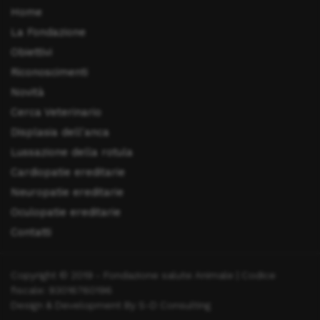
Home
La Fondazione
Obiettivi
Riconoscimenti
Novità
Cerca Veterinario
Displasia dell'anca
Lussazione della rotula
Cardiopatie ereditarie
Neuropatie ereditarie
Oculopatie ereditarie
Contatti
Copyright © 2019 - Fondazione salute Animale | Codice
fiscale: 93016760196
Design & Development By S-D Consulting