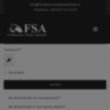
info@fondazionesaluteanimale.it
Telefono: +39 037 24 03 511
Nome utente
*
Password
*
Mostra
Ricordami
ACCEDI
Hai dimenticato la tua password?
Hai dimenticato il tuo nome utente?