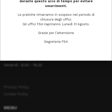
durante questo arco di tempo per evitare
smarrimenti.
Tel. 0372403511
Le pratiche rimarranno in sospeso nel periodo di
chiusura degli uffici.
Gli uffici FSA riapriranno Lunedì 31 Agosto.
ORARI DI APERTURA
Grazie per l’attenzione
Lunedì: 8.00 - 16.30
Segreteria FSA
Martedì : 8.00 - 16.30
Mercoledì : 8.00 - 16.30
Giovedì : 8.00 - 16.30
Venerdì : 8.00 - 16.30
Privacy Policy
Cookie Policy
MENU