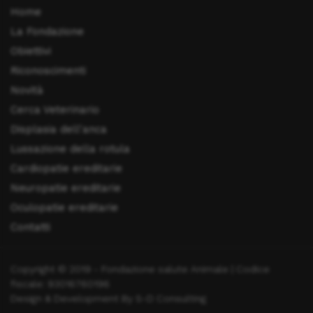
Home
La Fondazione
Obiettivi
Riconoscimenti
Novità
Cerca Veterinario
Displasia dell'anca
Lussazione della rotula
Cardiopatie ereditarie
Neuropatie ereditarie
Oculopatie ereditarie
Contatti
Copyright © 2019 - Fondazione salute Animale | Codice
fiscale: 93016760196
Design & Development By S-D Consulting