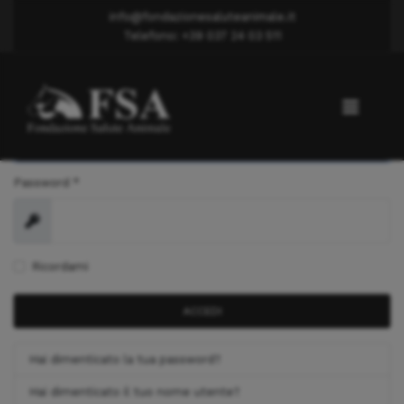
info@fondazionesaluteanimale.it
Telefono: +39 037 24 03 511
Nome utente
*
Password
*
Mostra
Ricordami
ACCEDI
Hai dimenticato la tua password?
Hai dimenticato il tuo nome utente?