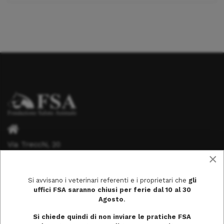
Via Trecchi, 20
×
26100 Cremona
Si avvisano i veterinari referenti e i proprietari che
gli
uffici FSA saranno chiusi per ferie dal 10 al 30
Agosto
.
info@fondazionesaluteanimale.it
Si chiede quindi di non inviare le pratiche FSA