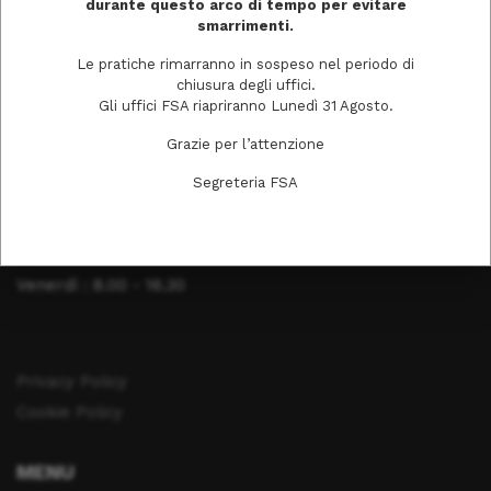
durante questo arco di tempo per evitare
smarrimenti.
Tel. 0372403511
Le pratiche rimarranno in sospeso nel periodo di
chiusura degli uffici.
Gli uffici FSA riapriranno Lunedì 31 Agosto.
ORARI DI APERTURA
Grazie per l’attenzione
Lunedì: 8.00 - 16.30
Segreteria FSA
Martedì : 8.00 - 16.30
Mercoledì : 8.00 - 16.30
Giovedì : 8.00 - 16.30
Venerdì : 8.00 - 16.30
Privacy Policy
Cookie Policy
MENU