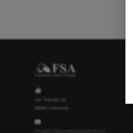
Via Trecchi, 20
26100 Cremona
info@fondazionesaluteanimale.it