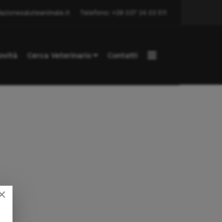
azionesaluteanimale.it
Telefono: +39 037 24 03 511
ovità
Cerca Veterinario
Contatti
×