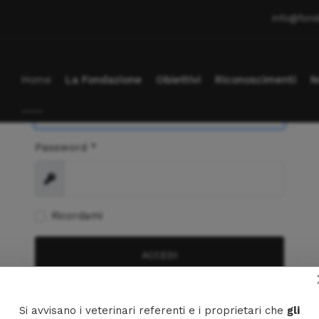
info@fond
Nome utente
*
Home
La Fondazione
Obiettivi
Riconoscimenti
N
Password
*
Mostra
Ricordami
ACCEDI
Hai dimenticato la tua password?
Si avvisano i veterinari referenti e i proprietari che
gli