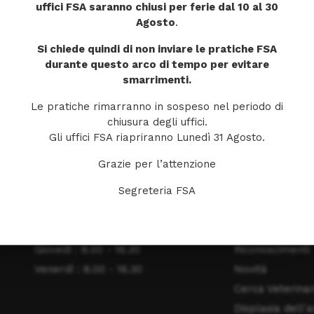
uffici FSA saranno chiusi per ferie dal 10 al 30
Hai dimenticato il tuo nome utente?
Agosto
.
Si chiede quindi di non inviare le pratiche FSA
durante questo arco di tempo per evitare
smarrimenti.
Le pratiche rimarranno in sospeso nel periodo di
chiusura degli uffici.
Gli uffici FSA riapriranno Lunedì 31 Agosto.
ORARI DI APERTURA
MENU
Grazie per l’attenzione
Segreteria FSA
Lunedì: 8.00 - 16.30
Home
Martedì : 8.00 - 16.30
La Fondazione
Mercoledì : 8.00 - 16.30
Obiettivi
Giovedì : 8.00 - 16.30
Riconoscimenti
Venerdì : 8.00 - 16.30
Novità
Cerca Veterinar
Displasia dell'