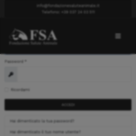
info@fondazionesaluteanimale.it
Telefono: +39 037 24 03 511
Nome utente
*
Password
*
Mostra
Ricordami
ACCEDI
Hai dimenticato la tua password?
Hai dimenticato il tuo nome utente?