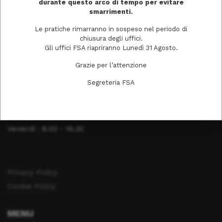
durante questo arco di tempo per evitare
smarrimenti.
Tel. 0372403511
Le pratiche rimarranno in sospeso nel periodo di
chiusura degli uffici.
Gli uffici FSA riapriranno Lunedì 31 Agosto.
ORARI DI APERTURA
Grazie per l’attenzione
Lunedì: 8.00 - 16.30
Segreteria FSA
Martedì : 8.00 - 16.30
Mercoledì : 8.00 - 16.30
Giovedì : 8.00 - 16.30
Venerdì : 8.00 - 16.30
Privacy Policy
Cookie Policy
MENU