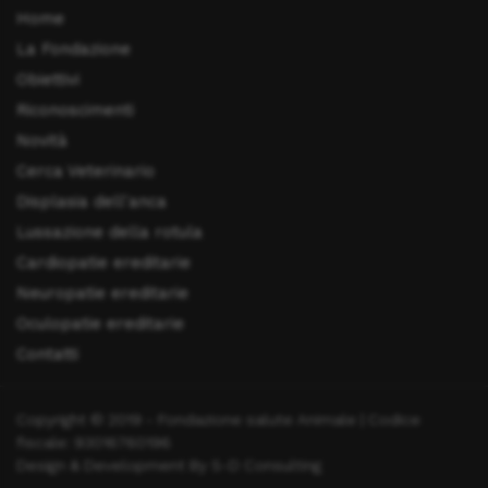
Home
La Fondazione
Obiettivi
Riconoscimenti
Novità
Cerca Veterinario
Displasia dell'anca
Lussazione della rotula
Cardiopatie ereditarie
Neuropatie ereditarie
Oculopatie ereditarie
Contatti
Copyright © 2019 - Fondazione salute Animale | Codice
fiscale: 93016760196
Design & Development By S-D Consulting