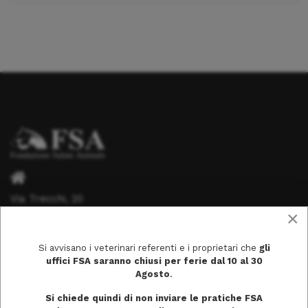
Via Trecchi, 20
×
26100 Cremona
Si avvisano i veterinari referenti e i proprietari che
gli
uffici FSA saranno chiusi per ferie dal 10 al 30
Agosto
.
info@fondazionesaluteanimale.it
Si chiede quindi di non inviare le pratiche FSA