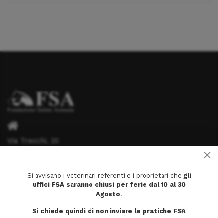
Via Trecchi, 20
×
26100 Cremona
Si avvisano i veterinari referenti e i proprietari che
gli
uffici FSA saranno chiusi per ferie dal 10 al 30
Agosto
.
info@fondazionesaluteanimale.it
Si chiede quindi di non inviare le pratiche FSA