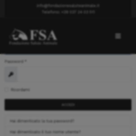
info@fondazionesaluteanimale.it
Telefono: +39 037 24 03 511
Nome utente
*
Password
*
Mostra
Ricordami
ACCEDI
Hai dimenticato la tua password?
Hai dimenticato il tuo nome utente?