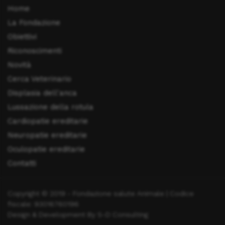
Home
La Fondazione
Obiettivi
Riconoscimenti
Novità
Cerca Veterinario
Displasia dell'anca
Lussazione della rotula
Cardiopatie ereditarie
Neuropatie ereditarie
Oculopatie ereditarie
Contatti
Copyright © 2019 - Fondazione salute Animale | Codice
fiscale: 93016760196
Design & Development By S-D Consulting