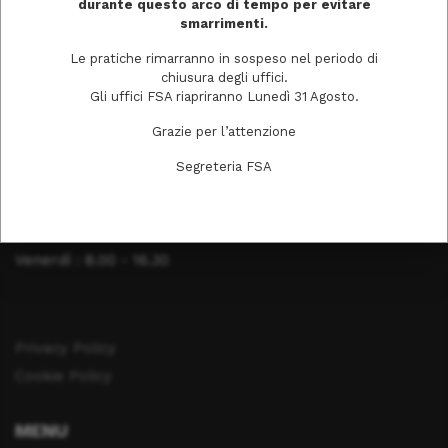
durante questo arco di tempo per evitare
smarrimenti.
Tel. 0372403511
Le pratiche rimarranno in sospeso nel periodo di
chiusura degli uffici.
Gli uffici FSA riapriranno Lunedì 31 Agosto.
ORARI DI APERTURA
Grazie per l’attenzione
Lunedì: 8.00 - 16.30
Segreteria FSA
Martedì : 8.00 - 16.30
Mercoledì : 8.00 - 16.30
Giovedì : 8.00 - 16.30
Venerdì : 8.00 - 16.30
Privacy Policy
Cookie Policy
MENU