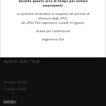
durante questo arco di tempo per evitare
smarrimenti.
Tel. 0372403511
Le pratiche rimarranno in sospeso nel periodo di
chiusura degli uffici.
Gli uffici FSA riapriranno Lunedì 31 Agosto.
ORARI DI APERTURA
Grazie per l’attenzione
Lunedì: 8.00 - 16.30
Segreteria FSA
Martedì : 8.00 - 16.30
Mercoledì : 8.00 - 16.30
Giovedì : 8.00 - 16.30
Venerdì : 8.00 - 16.30
Privacy Policy
Cookie Policy
MENU