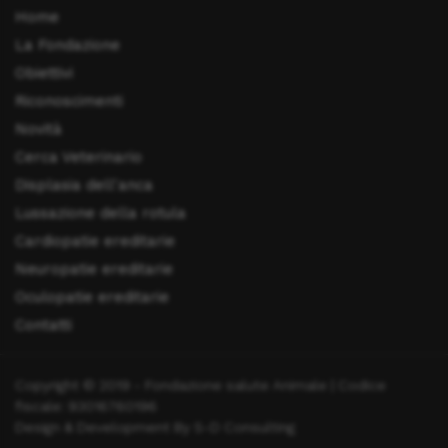
Home
La Fondazione
Obiettivi
Riconoscimenti
Novità
Cerca Veterinario
Displasia dell'anca
Lussazione della rotula
Cardiopatie ereditarie
Neuropatie ereditarie
Oculopatie ereditarie
Contatti
Copyright © 2019 - Fondazione salute Animale | Codice
fiscale: 93016760196
Design & Development By S-D Consulting