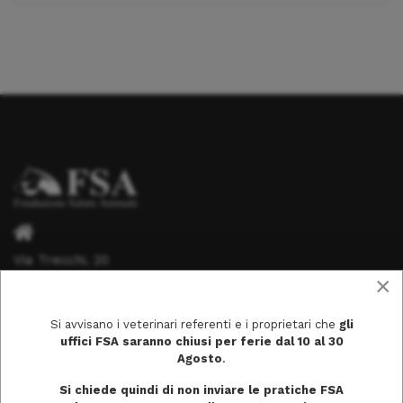
Via Trecchi, 20
×
26100 Cremona
Si avvisano i veterinari referenti e i proprietari che
gli
uffici FSA saranno chiusi per ferie dal 10 al 30
Agosto
.
info@fondazionesaluteanimale.it
Si chiede quindi di non inviare le pratiche FSA