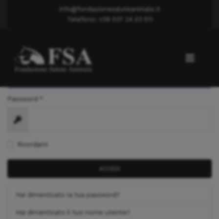
info@fondazionesaluteanimale.it
Telefono: +39 037 24 03 511
Nome utente
*
Password
*
Mostra
Ricordami
ACCEDI
Hai dimenticato la tua password?
Hai dimenticato il tuo nome utente?