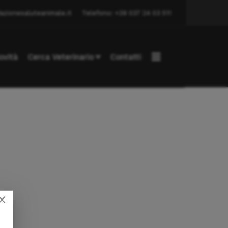
azionesaluteanimale.it
Telefono: +39 037 24 03 511
ovità
Cerca Veterinario
Contatti
×