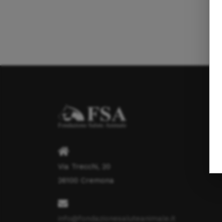
Via Trecchi, 20
26100 Cremona
info@fondazionesaluteanimale.it