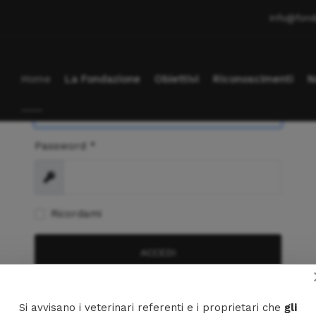
info@fond
Nome utente
*
Home
La Fondazione
Obiettivi
Riconoscimenti
N
Password
*
Mostra
Ricordami
ACCEDI
Hai dimenticato la tua password?
Si avvisano i veterinari referenti e i proprietari che
gli