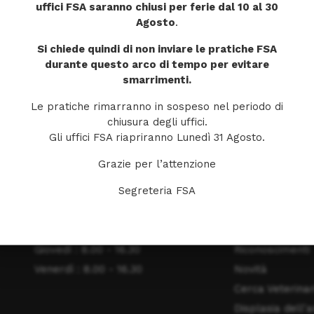
uffici FSA saranno chiusi per ferie dal 10 al 30
Hai dimenticato il tuo nome utente?
Agosto
.
Si chiede quindi di non inviare le pratiche FSA
durante questo arco di tempo per evitare
smarrimenti.
Le pratiche rimarranno in sospeso nel periodo di
chiusura degli uffici.
Gli uffici FSA riapriranno Lunedì 31 Agosto.
ORARI DI APERTURA
MENU
Grazie per l’attenzione
Segreteria FSA
Lunedì: 8.00 - 16.30
Home
Martedì : 8.00 - 16.30
La Fondazione
Mercoledì : 8.00 - 16.30
Obiettivi
Giovedì : 8.00 - 16.30
Riconoscimenti
Venerdì : 8.00 - 16.30
Novità
Cerca Veterinar
Displasia dell'