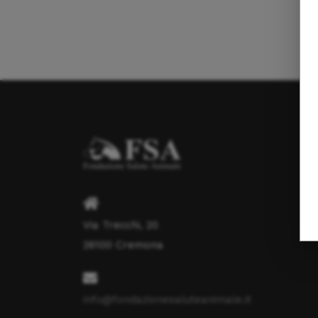
Via Trecchi, 20
26100 Cremona
info@fondazionesaluteanimale.it