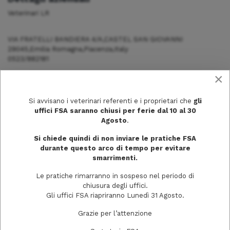
Veterinari LR
VIA FRATELLI BANDIERA 4/A,CASTEL SAN GIOVANNI
29045,Emilia Romagna,Piacenza,Italy
0523/882181
×
Si avvisano i veterinari referenti e i proprietari che
gli
uffici FSA saranno chiusi per ferie dal 10 al 30
Agosto
.
Si chiede quindi di non inviare le pratiche FSA
durante questo arco di tempo per evitare
smarrimenti.
Le pratiche rimarranno in sospeso nel periodo di
chiusura degli uffici.
Gli uffici FSA riapriranno Lunedì 31 Agosto.
Via Trecchi, 20
Grazie per l’attenzione
26100 Cremona