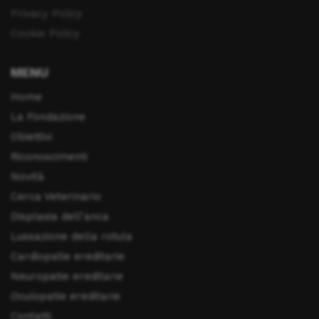
Privacy Policy
Cookie Policy
MENU
Home
La Fondazione
Obiettivi
Riconoscimenti
Novità
Cerca Veterinario
Displasia dell'anca
Lussazione della rotula
Cardiopatie ereditarie
Neuropatie ereditarie
Oculopatie ereditarie
Contatti