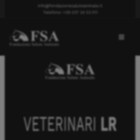
info@fondazionesaluteanimale.it
Telefono: +39 037 24 03 511
Lussazione rotula
Dott. AMBOINI MASSIMO