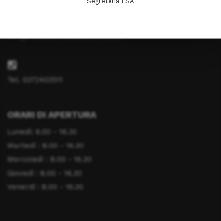
Segreteria FSA
info@fondazionesaluteanimale.it
Tel. 0372403511
ORARI DI APERTURA
Lunedì: 8.00 - 16.30
Martedì : 8.00 - 16.30
Mercoledì : 8.00 - 16.30
Giovedì : 8.00 - 16.30
Venerdì : 8.00 - 16.30