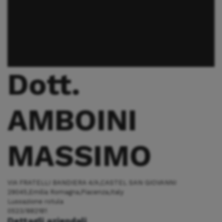
Dott.
AMBOINI
MASSIMO
VIA FRATELLI BANDIERA 4/A,CASTEL SAN GIOVANNI
29045,Emilia Romagna,Piacenza,Italy
Lussazione rotula
0523/882181
Dettagli aziendali