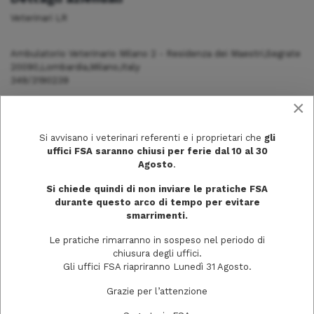
Veterinari LR
Ambulatorio Veterinario Milano 2 - Residenza dei Maestri,Segrate
20090,Lombardia,Milano,Italy
349/3190239
×
Si avvisano i veterinari referenti e i proprietari che
gli
uffici FSA saranno chiusi per ferie dal 10 al 30
Agosto
.
Si chiede quindi di non inviare le pratiche FSA
durante questo arco di tempo per evitare
smarrimenti.
Le pratiche rimarranno in sospeso nel periodo di
chiusura degli uffici.
Gli uffici FSA riapriranno Lunedì 31 Agosto.
Via Trecchi, 20
Grazie per l’attenzione
26100 Cremona