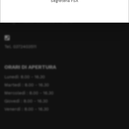
Segreteria FSA
info@fondazionesaluteanimale.it
Tel. 0372403511
ORARI DI APERTURA
Lunedì: 8.00 - 16.30
Martedì : 8.00 - 16.30
Mercoledì : 8.00 - 16.30
Giovedì : 8.00 - 16.30
Venerdì : 8.00 - 16.30