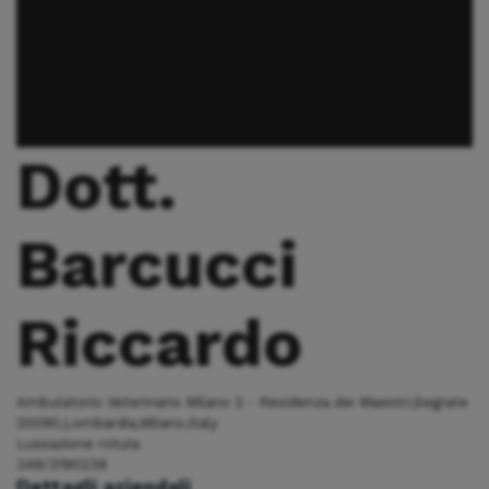
Dott.
Barcucci
Riccardo
Ambulatorio Veterinario Milano 2 - Residenza dei Maestri,Segrate
20090,Lombardia,Milano,Italy
Lussazione rotula
349/3190239
Dettagli aziendali