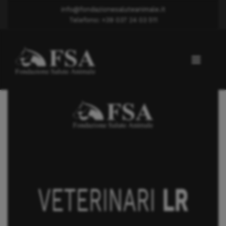
info@fondazionesaluteanimale.it
Telefono: +39 037 24 03 511
Lussazione rotula
Dott. Barcucci Riccardo