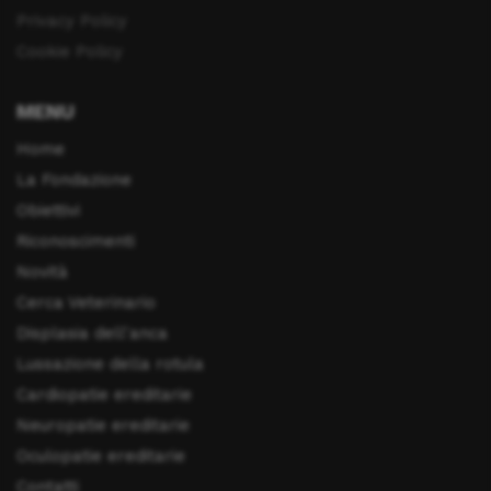
Privacy Policy
Cookie Policy
MENU
Home
La Fondazione
Obiettivi
Riconoscimenti
Novità
Cerca Veterinario
Displasia dell'anca
Lussazione della rotula
Cardiopatie ereditarie
Neuropatie ereditarie
Oculopatie ereditarie
Contatti