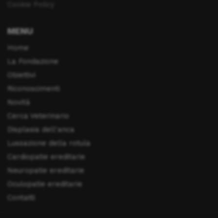
Cookie Policy
MENU
Home
La Fondazione
Obiettivi
Riconoscimenti
Novità
Cerca Veterinario
Displasia dell'anca
Lussazione della rotula
Cardiopatie ereditarie
Neuropatie ereditarie
Oculopatie ereditarie
Contatti