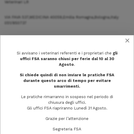
Veterinari LR
VIA FAVA 537,MEDICINA 40059,Emilia Romagna,Bologna,Italy
051/850737
×
Si avvisano i veterinari referenti e i proprietari che
gli
uffici FSA saranno chiusi per ferie dal 10 al 30
Agosto
.
Si chiede quindi di non inviare le pratiche FSA
durante questo arco di tempo per evitare
smarrimenti.
Le pratiche rimarranno in sospeso nel periodo di
chiusura degli uffici.
Gli uffici FSA riapriranno Lunedì 31 Agosto.
Via Trecchi, 20
Grazie per l’attenzione
26100 Cremona
Segreteria FSA