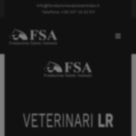
info@fondazionesaluteanimale.it
Telefono: +39 037 24 03 511
Lussazione rotula
Dott. BEVILACQUA DOMENICO