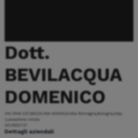
Dott.
BEVILACQUA
DOMENICO
VIA FAVA 537,MEDICINA 40059,Emilia Romagna,Bologna,Italy
Lussazione rotula
051/850737
Dettagli aziendali