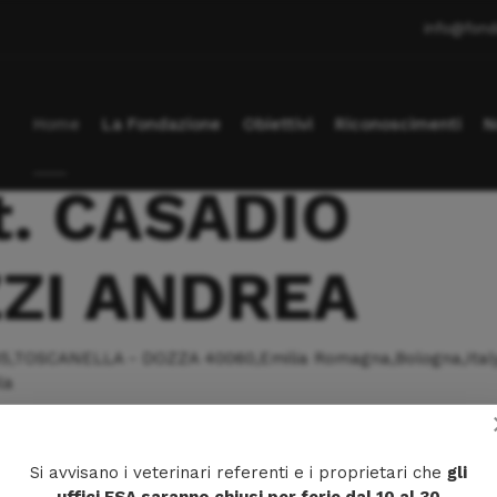
info@fond
Home
La Fondazione
Obiettivi
Riconoscimenti
N
t. CASADIO
ZI ANDREA
5,TOSCANELLA - DOZZA 40060,Emilia Romagna,Bologna,Ital
la
VI
40
Si avvisano i veterinari referenti e i proprietari che
gli
05