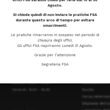
uffici FSA saranno chiusi per ferie dal 10 al 30
Agosto
.
Si chiede quindi di non inviare le pratiche FSA
durante questo arco di tempo per evitare
smarrimenti.
Le pratiche rimarranno in sospeso nel periodo di
chiusura degli uffici.
Gli uffici FSA riapriranno Lunedì 31 Agosto.
ORARI DI APERTURA
MENU
Grazie per l’attenzione
Lunedì: 8.00 - 16.30
Home
Segreteria FSA
Martedì : 8.00 - 16.30
La Fondazione
Mercoledì : 8.00 - 16.30
Obiettivi
Giovedì : 8.00 - 16.30
Riconoscimenti
Venerdì : 8.00 - 16.30
Novità
Cerca Veterinar
Displasia dell'