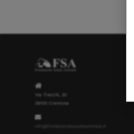
Via Trecchi, 20
26100 Cremona
info@fondazionesaluteanimale.it