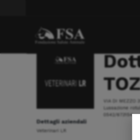
Lussazione rotula
Dott. CASADIO TOZZI ANDREA
Dot
TOZ
VIA DI MEZZO 3
Lussazione rotu
0542/673154
Dettagli aziendali
Veterinari LR