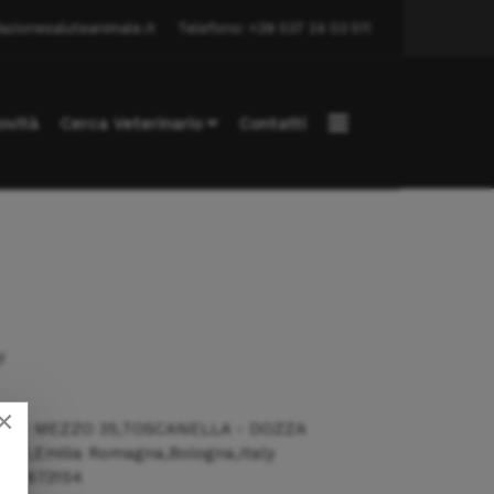
azionesaluteanimale.it
Telefono: +39 037 24 03 511
ovità
Cerca Veterinario
Contatti
y
×
A DI MEZZO 35,TOSCANELLA - DOZZA
060,Emilia Romagna,Bologna,Italy
42/673154