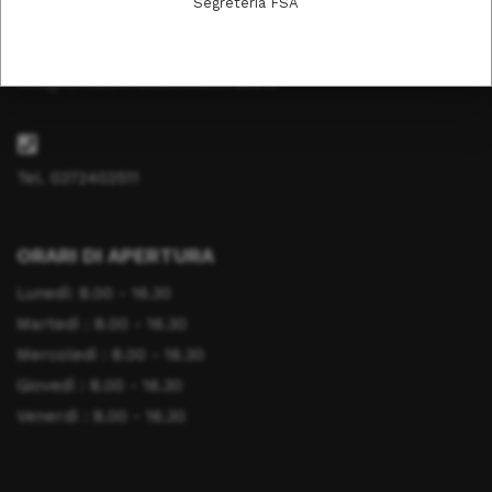
Segreteria FSA
info@fondazionesaluteanimale.it
Tel. 0372403511
ORARI DI APERTURA
Lunedì: 8.00 - 16.30
Martedì : 8.00 - 16.30
Mercoledì : 8.00 - 16.30
Giovedì : 8.00 - 16.30
Venerdì : 8.00 - 16.30