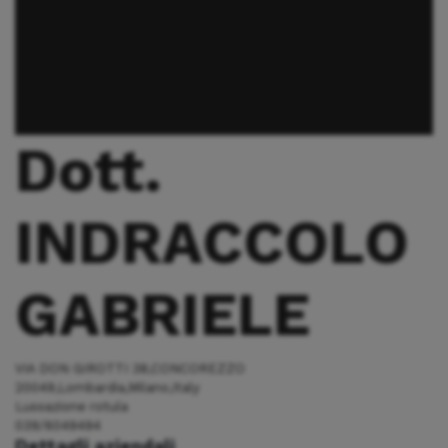
Dott.
INDRACCOLO
GABRIELE
VIA DON GIROTTI 38,CONCOREZZO
20049,Lombardia,Milano,Italy
Lussazione rotula
039/6049494
Dettagli aziendali