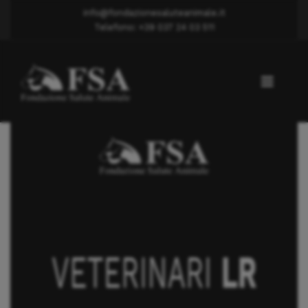
info@fondazionesaluteanimale.it
Telefono: +39 037 24 03 511
Lussazione rotula
Dott. INDRACCOLO GABRIELE