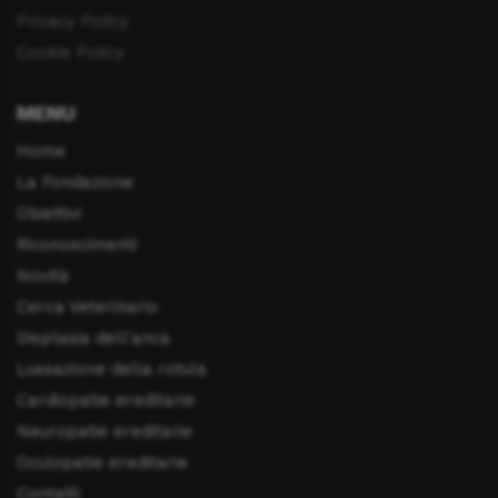
Privacy Policy
Cookie Policy
MENU
Home
La Fondazione
Obiettivi
Riconoscimenti
Novità
Cerca Veterinario
Displasia dell'anca
Lussazione della rotula
Cardiopatie ereditarie
Neuropatie ereditarie
Oculopatie ereditarie
Contatti