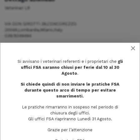
Veterinari LR
VIA DON GIROTTI 38,CONCOREZZO
20049,Lombardia,Milano,Italy
039/6049494
×
Si avvisano i veterinari referenti e i proprietari che
gli
uffici FSA saranno chiusi per ferie dal 10 al 30
Agosto
.
Si chiede quindi di non inviare le pratiche FSA
durante questo arco di tempo per evitare
smarrimenti.
Le pratiche rimarranno in sospeso nel periodo di
chiusura degli uffici.
Gli uffici FSA riapriranno Lunedì 31 Agosto.
Via Trecchi, 20
Grazie per l’attenzione
26100 Cremona