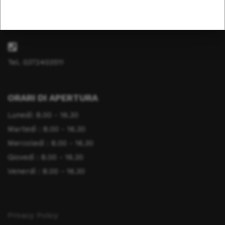
info@fondazionesaluteanimale.it
Tel. 0372403511
ORARI DI APERTURA
Lunedì: 8.00 - 16.30
Martedì : 8.00 - 16.30
Mercoledì : 8.00 - 16.30
Giovedì : 8.00 - 16.30
Venerdì : 8.00 - 16.30
Privacy Policy