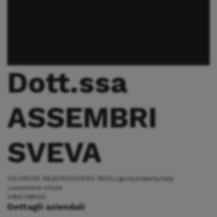
Dott.ssa
ASSEMBRI
SVEVA
VIA ARENE 68,BORDIGHERA 18012,Liguria,Imperia,Italy
Lussazione rotula
0184/298120
Dettagli aziendali