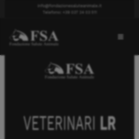
info@fondazionesaluteanimale.it
Telefono: +39 037 24 03 511
Lussazione rotula
Dott.ssa ASSEMBRI SVEVA