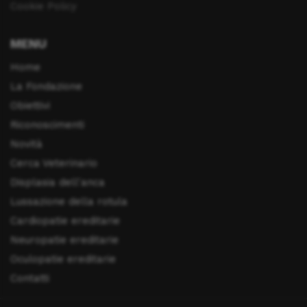
Cookie Policy
MENU
Home
La Fondazione
Obiettivi
Riconoscimenti
Novità
Cerca Veterinario
Displasia dell'anca
Lussazione della rotula
Cardiopatie ereditarie
Neuropatie ereditarie
Oculopatie ereditarie
Contatti