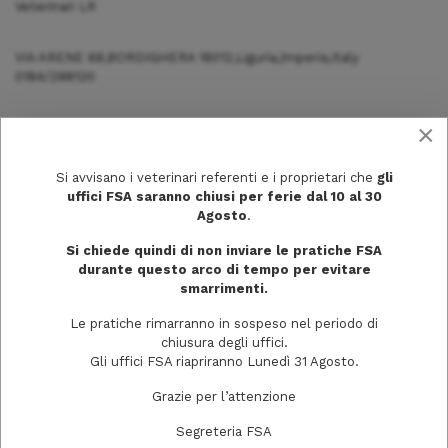
Veterinari LR
VIA ARENE 68,BORDIGHERA 18012,Liguria,Imperia,Italy
0184/298120
×
Si avvisano i veterinari referenti e i proprietari che
gli
uffici FSA saranno chiusi per ferie dal 10 al 30
Agosto
.
Si chiede quindi di non inviare le pratiche FSA
durante questo arco di tempo per evitare
smarrimenti.
Le pratiche rimarranno in sospeso nel periodo di
chiusura degli uffici.
Gli uffici FSA riapriranno Lunedì 31 Agosto.
Via Trecchi, 20
Grazie per l’attenzione
26100 Cremona
Segreteria FSA