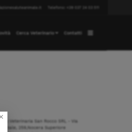
azionesaluteanimale.it
Telefono: +39 037 24 03 511
ovità
Cerca Veterinario
Contatti
×
inica Veterinaria San Rocco SRL - Via
zionale, 259,Nocera Superiore