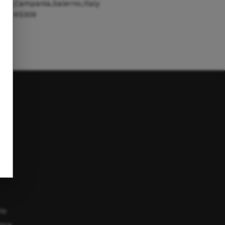
015,Campania,Salerno,Italy
1/5145309
io