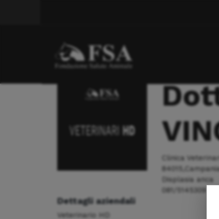
Displasia anca
Dott. CARDAMONE VINCENZO
Dot
VIN
Clinica Veterin
84015,Campania,
Displasia anca
081/5145309
Dettagli aziendali
Veterinario HD