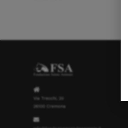
Via Trecchi, 20
26100 Cremona