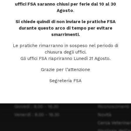
84
uffici FSA saranno chiusi per ferie dal 10 al 30
08
Agosto
.
Si chiede quindi di non inviare le pratiche FSA
durante questo arco di tempo per evitare
smarrimenti.
Le pratiche rimarranno in sospeso nel periodo di
chiusura degli uffici.
Gli uffici FSA riapriranno Lunedì 31 Agosto.
ORARI DI APERTURA
MENU
Grazie per l’attenzione
Segreteria FSA
Lunedì: 8.00 - 16.30
Home
Martedì : 8.00 - 16.30
La Fondazione
Mercoledì : 8.00 - 16.30
Obiettivi
Giovedì : 8.00 - 16.30
Riconoscimenti
Venerdì : 8.00 - 16.30
Novità
Cerca Veterinar