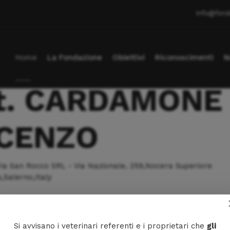
info@fond
Home
La Fondazione
Obiettivi
Riconoscimenti
N
t. CARDAMONE
CENZO
aria San Rocco SRL - Via Nazionale, 259,Nocera Superiore
Salerno,Italy
Cl
Na
Si avvisano i veterinari referenti e i proprietari che
gli