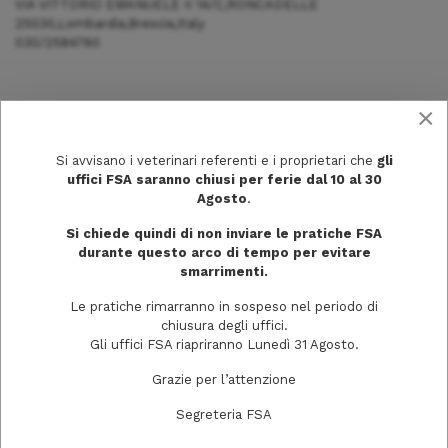
VIA VITTORIO EMANUELE II 14/C,RONCADELLE
25030,Lombardia,Brescia,Italy
030/2584760
×
Si avvisano i veterinari referenti e i proprietari che
gli
uffici FSA saranno chiusi per ferie dal 10 al 30
Agosto
.
Si chiede quindi di non inviare le pratiche FSA
durante questo arco di tempo per evitare
smarrimenti.
Le pratiche rimarranno in sospeso nel periodo di
chiusura degli uffici.
Via Trecchi, 20
Gli uffici FSA riapriranno Lunedì 31 Agosto.
26100 Cremona
Grazie per l’attenzione
Segreteria FSA