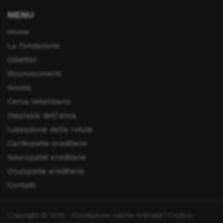
MENU
Home
La Fondazione
Obiettivi
Riconoscimenti
Novità
Cerca Veterinario
Displasia dell'anca
Lussazione della rotula
Cardiopatie ereditarie
Neuropatie ereditarie
Oculopatie ereditarie
Contatti
Copyright © 2019 - Fondazione salute Animale | Codice