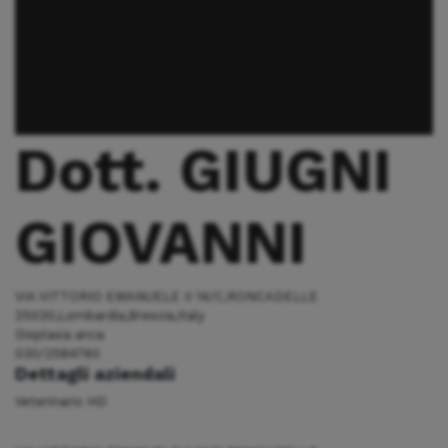
Dott. GIUGNI
GIOVANNI
VIA VITTORIO EMANUELE II 14/C,RONCADELLE
25030,Lombardia,Brescia,Italy
Displasia anca
030/2584760
Dettagli aziendali
Veterinario HD