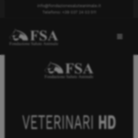
info@fondazionesaluteanimale.it
Telefono: +39 037 24 03 511
Displasia anca
Dott. GIUGNI GIOVANNI