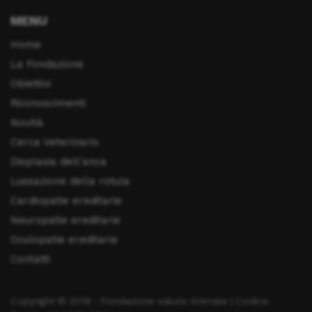
MENU
Home
La Fondazione
Obiettivi
Riconoscimenti
Novità
Cerca Veterinario
Displasia dell'anca
Lussazione della rotula
Cardiopatie ereditarie
Neuropatie ereditarie
Oculopatie ereditarie
Contatti
Copyright © 2019 - Fondazione salute Animale | Codice