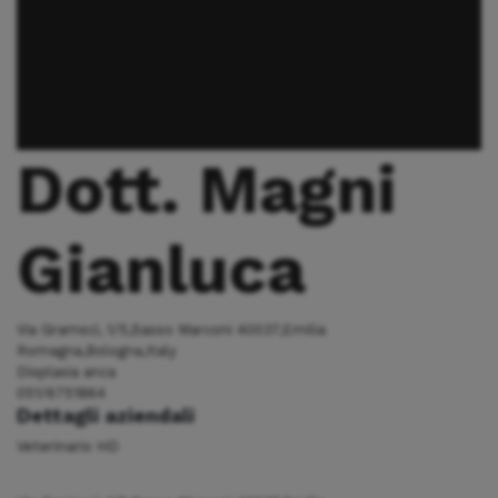
Dott. Magni
Gianluca
Via Gramsci, 1/5,Sasso Marconi 40037,Emilia
Romagna,Bologna,Italy
Displasia anca
051/6751864
Dettagli aziendali
Veterinario HD