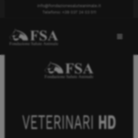
info@fondazionesaluteanimale.it
Telefono: +39 037 24 03 511
Displasia anca
Dott. Magni Gianluca