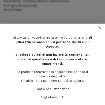
Via Gramsci, 1/5,Sasso Marconi 40037,Emilia
Romagna,Bologna,Italy
051/6751864
×
Si avvisano i veterinari referenti e i proprietari che
gli
uffici FSA saranno chiusi per ferie dal 10 al 30
Agosto
.
Si chiede quindi di non inviare le pratiche FSA
durante questo arco di tempo per evitare
smarrimenti.
Le pratiche rimarranno in sospeso nel periodo di
chiusura degli uffici.
Via Trecchi, 20
Gli uffici FSA riapriranno Lunedì 31 Agosto.
26100 Cremona
Grazie per l’attenzione
Segreteria FSA