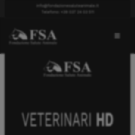
info@fondazionesaluteanimale.it
Telefono: +39 037 24 03 511
Displasia anca
Dott. Morabito Paolo Giuseppe