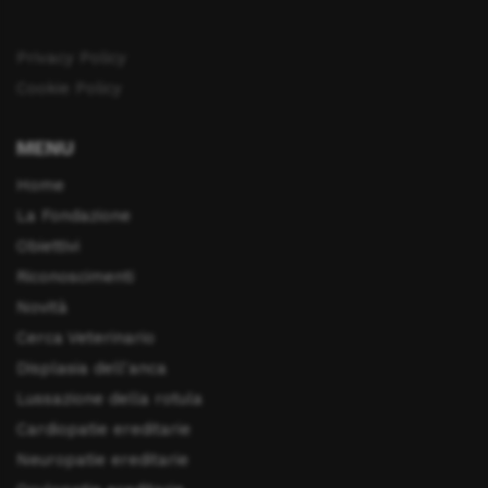
Privacy Policy
Cookie Policy
MENU
Home
La Fondazione
Obiettivi
Riconoscimenti
Novità
Cerca Veterinario
Displasia dell'anca
Lussazione della rotula
Cardiopatie ereditarie
Neuropatie ereditarie