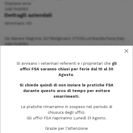
Displasia anca
348/1549162
Dettagli aziendali
Veterinario HD
Via Manara Negrone 32/36,Vigevano 27029,Lombardia,Pavia,Italy
348/1549162
×
Si avvisano i veterinari referenti e i proprietari che
gli
uffici FSA saranno chiusi per ferie dal 10 al 30
Agosto
.
Si chiede quindi di non inviare le pratiche FSA
durante questo arco di tempo per evitare
smarrimenti.
Le pratiche rimarranno in sospeso nel periodo di
chiusura degli uffici.
Gli uffici FSA riapriranno Lunedì 31 Agosto.
Grazie per l’attenzione
Via Trecchi, 20