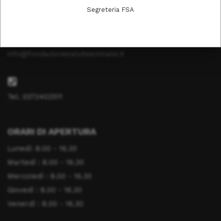
Segreteria FSA
26100 Cremona
info@fondazionesaluteanimale.it
Tel. 0372403511
ORARI DI APERTURA
Lunedì: 8.00 - 16.30
Martedì : 8.00 - 16.30
Mercoledì : 8.00 - 16.30
Giovedì : 8.00 - 16.30
Venerdì : 8.00 - 16.30