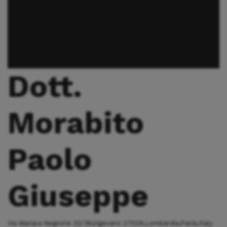
Dott.
Morabito
Paolo
Giuseppe
Via Manara Negrone 32/36,Vigevano 27029,Lombardia,Pavia,Italy