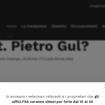
info@fond
Home
La Fondazione
Obiettivi
Riconoscimenti
N
. Pietro Gul?
lio Cetengo, 20,Roma 177,Lazio,Roma,Italy
Vi
17
06
Si avvisano i veterinari referenti e i proprietari che
gli
uffici FSA saranno chiusi per ferie dal 10 al 30