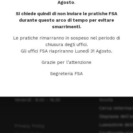
Agosto
.
Si chiede quindi di non inviare le pratiche FSA
durante questo arco di tempo per evitare
smarrimenti.
Le pratiche rimarranno in sospeso nel periodo di
chiusura degli uffici.
ORARI DI APERTURA
MENU
Gli uffici FSA riapriranno Lunedì 31 Agosto.
Grazie per l’attenzione
Lunedì: 8.00 - 16.30
Home
Segreteria FSA
Martedì : 8.00 - 16.30
La Fondazione
Mercoledì : 8.00 - 16.30
Obiettivi
Giovedì : 8.00 - 16.30
Riconoscimenti
Venerdì : 8.00 - 16.30
Novità
Cerca Veterinar
Displasia dell'
Lussazione dell
Privacy Policy
Cardiopatie ere