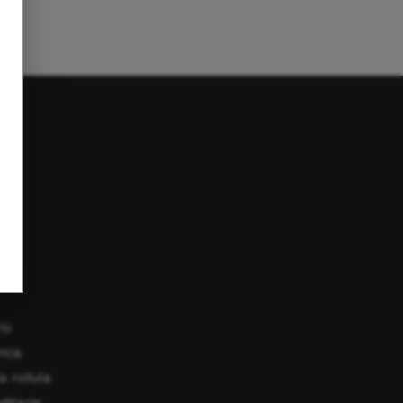
io
anca
a rotula
ditarie