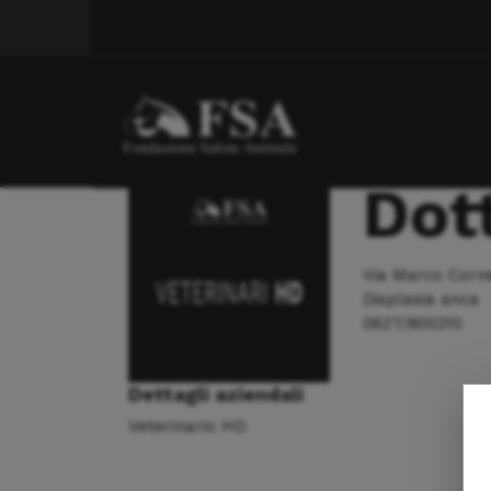
Displasia anca
Dott. Pietro Gul?
Dott
Via Marco Corne
Displasia anca
0627/800310
Dettagli aziendali
Veterinario HD