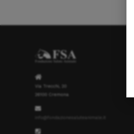
Via Trecchi, 20
26100 Cremona
info@fondazionesaluteanimale.it