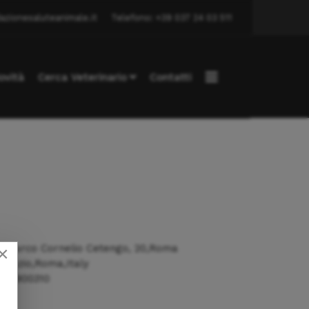
azionesaluteanimale.it
Telefono: +39 037 24 03 511
ovità
Cerca Veterinario
Contatti
a Marco Cornelio Cetengo, 20,Roma
×
7,Lazio,Roma,Italy
27/800310