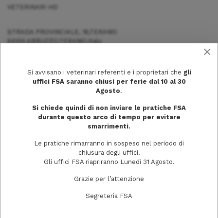
VETERINARI HD
STRADA PROVINCIALE, 18,TERAMO
64100,ABRUZZO,TERAMO,Italy
×
CEL. 3473049557
Si avvisano i veterinari referenti e i proprietari che
gli
uffici FSA saranno chiusi per ferie dal 10 al 30
Agosto
.
Si chiede quindi di non inviare le pratiche FSA
durante questo arco di tempo per evitare
smarrimenti.
Le pratiche rimarranno in sospeso nel periodo di
chiusura degli uffici.
Gli uffici FSA riapriranno Lunedì 31 Agosto.
Grazie per l’attenzione
Via Trecchi, 20
Segreteria FSA
26100 Cremona