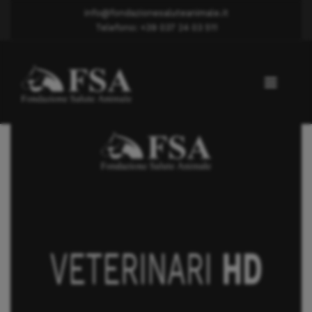
info@fondazionesaluteanimale.it
Telefono: +39 037 24 03 511
Displasia anca
DOTT. SIMEONI FRANCESCO