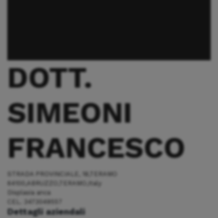
DOTT.
SIMEONI
FRANCESCO
STRADA PROVINCIALE, 18,TERAMO
64100,ABRUZZO,TERAMO,Italy
Displasia anca
CEL. 3473049557
Dettagli aziendali