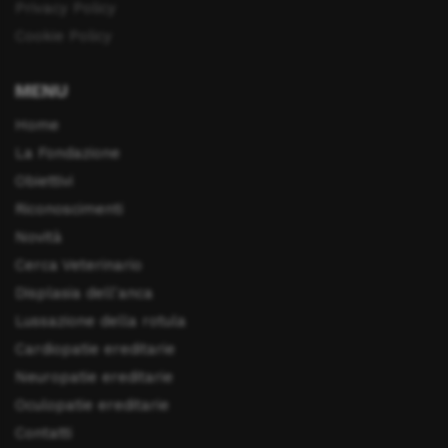
Privacy Policy
Cookie Policy
MENU
Home
La Fondazione
Obiettivi
Riconoscimenti
Novità
Cerca Veterinario
Displasia dell'anca
Lussazione della rotula
Cardiopatie ereditarie
Neuropatie ereditarie
Oculopatie ereditarie
Contatti