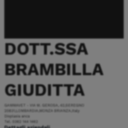
DOTT.SSA
BRAMBILLA
GIUDITTA
GAMMAVET - VIA M. GEROSA, 42,SEREGNO
20831,LOMBARDIA,MONZA BRIANZA,Italy
Displasia anca
Tel. 0362 144 1462
Dettagli aziendali