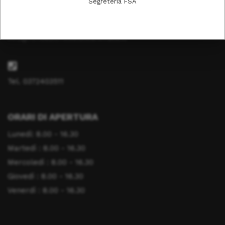
Segreteria FSA
info@fondazionesaluteanimale.it
Tel. 0372403511
ORARI DI APERTURA
Lunedì: 8.00 - 16.30
Martedì : 8.00 - 16.30
Mercoledì : 8.00 - 16.30
Giovedì : 8.00 - 16.30
Venerdì : 8.00 - 16.30