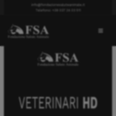
info@fondazionesaluteanimale.it
Telefono: +39 037 24 03 511
Displasia anca
DOTT.SSA BRAMBILLA GIUDITTA