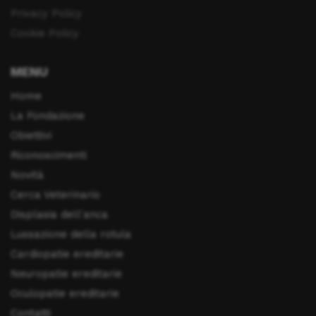
Privacy Policy
Cookie Policy
MENU
Home
La Fondazione
Obiettivi
Riconoscimenti
Novità
Cerca Veterinario
Displasia dell'anca
Lussazione della rotula
Cardiopatie ereditarie
Neuropatie ereditarie
Oculopatie ereditarie
Contatti