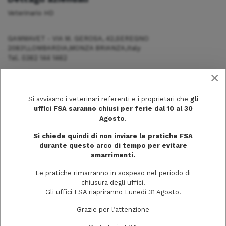
Veterinario HD
GAMMAVET - VIA M. GEROSA, 42,SEREGNO
20831,LOMBARDIA,MONZA BRIANZA,Italy
Tel. 0362 144 1462
×
Si avvisano i veterinari referenti e i proprietari che
gli
uffici FSA saranno chiusi per ferie dal 10 al 30
Agosto
.
Si chiede quindi di non inviare le pratiche FSA
durante questo arco di tempo per evitare
smarrimenti.
Le pratiche rimarranno in sospeso nel periodo di
chiusura degli uffici.
Gli uffici FSA riapriranno Lunedì 31 Agosto.
Via Trecchi, 20
Grazie per l’attenzione
26100 Cremona