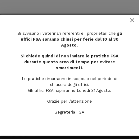
×
Si avvisano i veterinari referenti e i proprietari che
gli
uffici FSA saranno chiusi per ferie dal 10 al 30
Agosto
.
Si chiede quindi di non inviare le pratiche FSA
durante questo arco di tempo per evitare
smarrimenti.
Via Trecchi, 20
Le pratiche rimarranno in sospeso nel periodo di
26100 Cremona
chiusura degli uffici.
Gli uffici FSA riapriranno Lunedì 31 Agosto.
Grazie per l’attenzione
info@fondazionesaluteanimale.it
Segreteria FSA
Tel. 0372403511