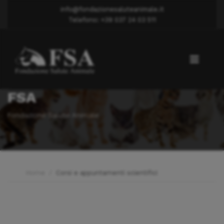
info@fondazionesaluteanimale.it
Telefono: +39 037 24 03 511
FSA
Fondazione Salute Animale
Home
Corsi e appuntamenti scientifici