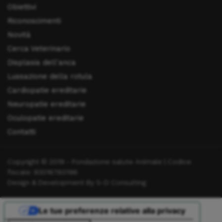
Obiettivi
Riconoscimenti
Novità
Cerca Veterinario
Displasia dell'anca
Lussazione della rotula
Cardiopatie ereditarie
Neuropatie ereditarie
Oculopatie ereditarie
Contatti
Copyright © 2019 - Fondazione salute Animale | Codice
fiscale: 93016760196
Design & Development By S-D Consulting
Le tue preferenze relative alla privacy